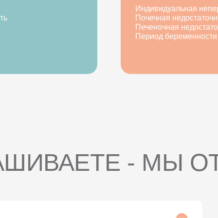
Индивидуальная непе
ть
Почечная недостаточн
Печеночная недостато
Период беременности 
АШИВАЕТЕ - МЫ О