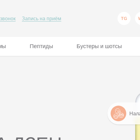
 звонок
Запись на приём
TG
мы
Пептиды
Бустеры и шотсы
Нал