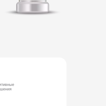
итивные
ушения