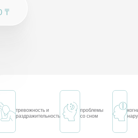
0 ₸
тревожность и
проблемы
когн
раздражительность
со сном
нар