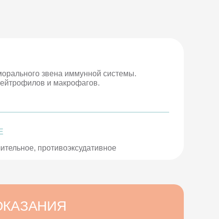
уморального звена иммунной системы.
ейтрофилов и макрофагов.
Е
тельное, противоэксудативное
ОКАЗАНИЯ