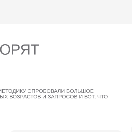
 быть оценена исходя из индивидуальных
арьироваться от улучшения настроения до
 сексуальной функции.
ВОРЯТ
 МЕТОДИКУ ОПРОБОВАЛИ БОЛЬШОЕ
Х ВОЗРАСТОВ И ЗАПРОСОВ И ВОТ, ЧТО