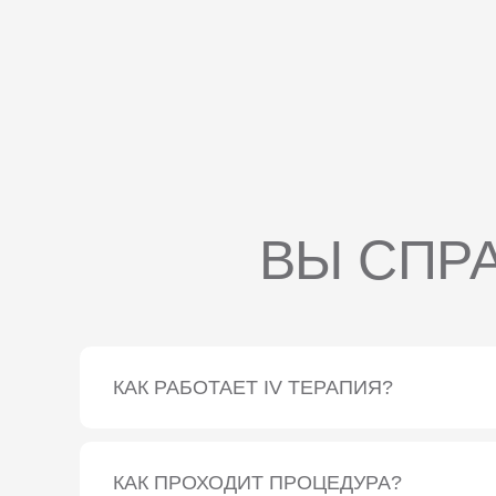
ВЫ СПР
КАК РАБОТАЕТ IV ТЕРАПИЯ?
IV-терапия, или внутривенная терапия, осущ
веществ, витаминов, антиоксидантов и други
капельницу. Это позволяет доставить питате
желудочно-кишечный тракт, и обеспечивает бо
КАК ПРОХОДИТ ПРОЦЕДУРА?