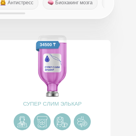
Антистресс
Биохакинг мозга
Витамин
34500 ₸
СУПЕР CЛИМ ЭЛЬКАР