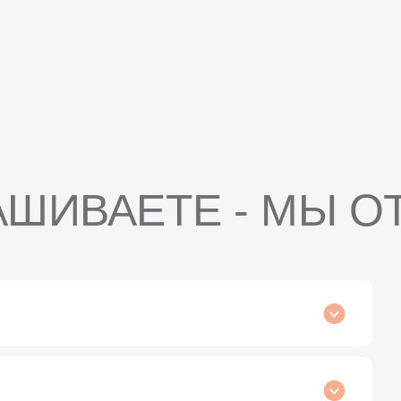
АШИВАЕТЕ - МЫ О
ествляется путем введения различных питательных
х полезных компонентов в организм через
льные вещества непосредственно в кровоток, минуя
лее высокую степень их усвоения.