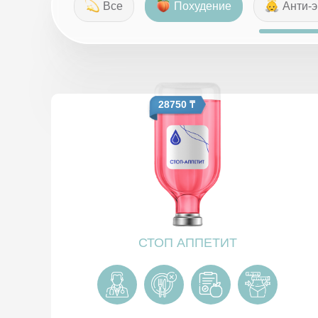
Все
Похудение
Анти-
28750 ₸
СТОП АППЕТИТ