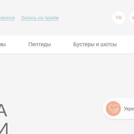
 звонок
Запись на приём
TG
мы
Пептиды
Бустеры и шотсы
А
Укре
И