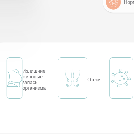
Норм
Излишние
жировые
Отеки
запасы
организма