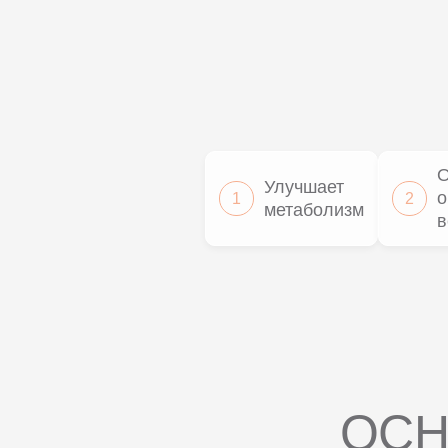
О
Улучшает
о
1
2
метаболизм
в
ОСН