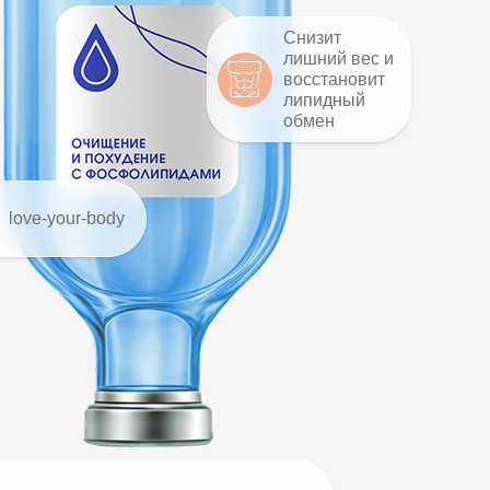
Снизит
лишний вес и
восстановит
липидный
обмен
love-your-body