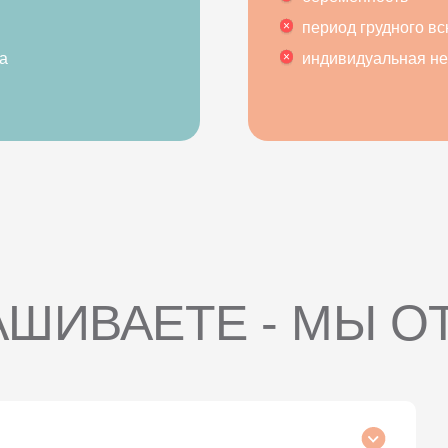
период грудного в
а
индивидуальная н
АШИВАЕТЕ - МЫ О