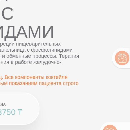
 С
ИДАМИ
екреции пищеварительных
Капельница с фосфолипидами
е и обменные процессы. Терапия
ения в работе желудочно-
. Все компоненты коктейля
ым показаниям пациента строго
ЕНА
8750 ₸